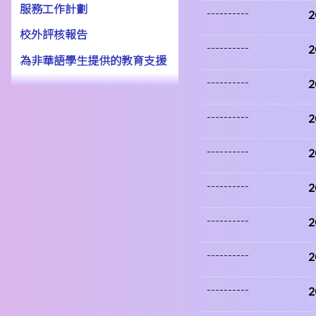
服務工作計劃
----------
2
校外評核報告
----------
2
為非華語學生提供的教育支援
----------
2
----------
2
----------
2
----------
2
----------
2
----------
2
----------
2