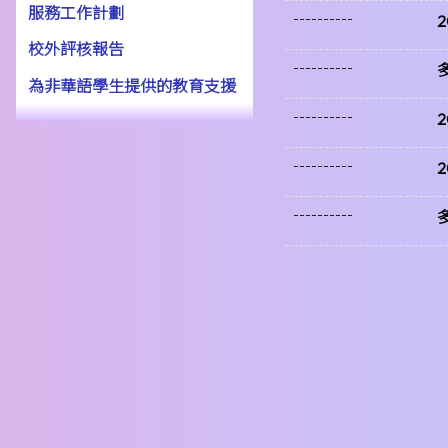
服務工作計劃
----------
校外評核報告
----------
多
為非華語學生提供的教育支援
----------
----------
----------
多