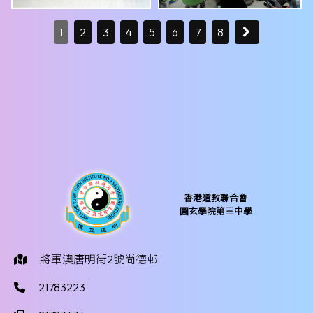
1
2
3
4
5
6
7
8
香港道教聯合會
圓玄學院第三中學
將軍澳唐明街2號尚德邨
21783223