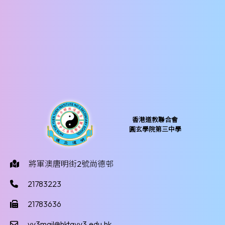
香港道教聯合會
圓玄學院第三中學
將軍澳唐明街2號尚德邨
21783223
21783636
yy3mail@hktayy3.edu.hk