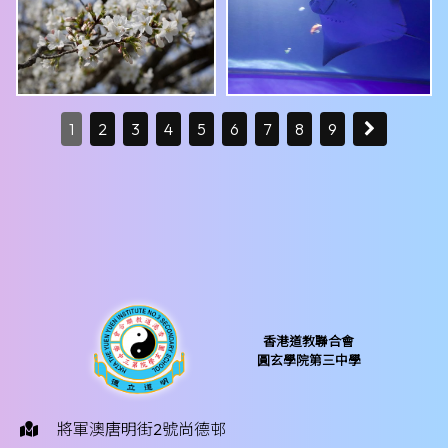
1
2
3
4
5
6
7
8
9
香港道教聯合會
圓玄學院第三中學
將軍澳唐明街2號尚德邨