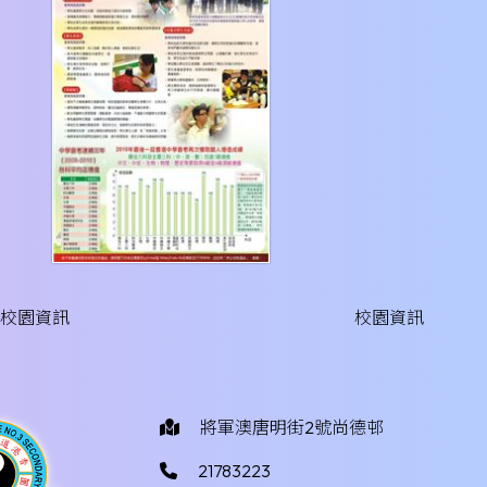
一期 校園資訊
校園資訊
將軍澳唐明街2號尚德邨
21783223