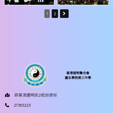
1
2
香港道教聯合會
圓玄學院第三中學
將軍澳唐明街2號尚德邨
21783223