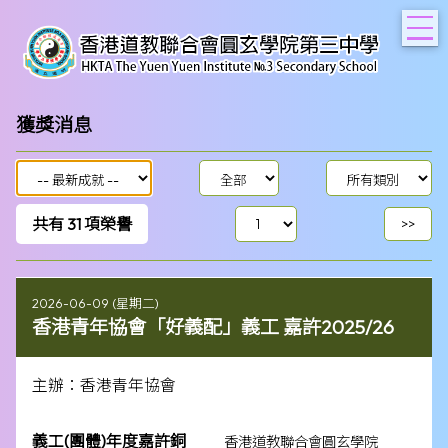
T
獲獎消息
共有
31
項榮譽
2026-06-09 (星期二)
香港青年協會「好義配」義工 嘉許2025/26
主辦：香港青年協會
義工(團體)年度嘉許銅
香港道教聯合會圓玄學院