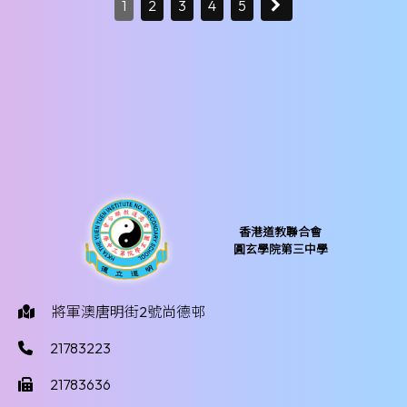
1
2
3
4
5
香港道教聯合會
圓玄學院第三中學
將軍澳唐明街2號尚德邨
21783223
21783636