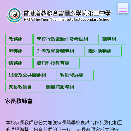
T
教務組
學校行政電腦化及考試組
訓導組
輔導組
升學及就業輔導組
課外活動組
總務組
資訊科技教育組
出版及公共關係組
教師發展組
家長教師會
圖書館服務組
家長教師會
本校家長教師會著力加強家長與學校衷誠合作及強化相互
的溝通聯繫。培育我們的下一代。 家長教師會成立的宗