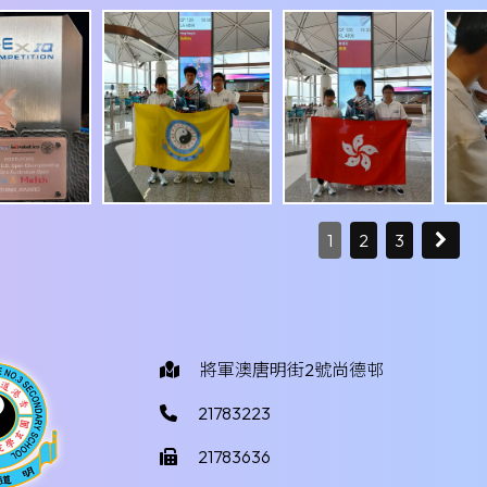
1
2
3
將軍澳唐明街2號尚德邨
21783223
21783636