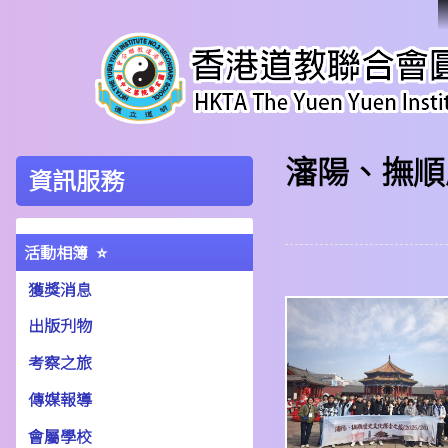
瀋陽、撫順
資訊服務
活動相簿
獲獎消息
出版刋物
考察之旅
傳媒報導
會屬學校