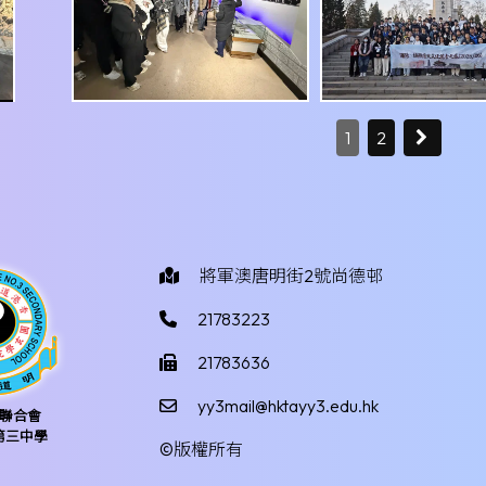
1
2
將軍澳唐明街2號尚德邨
21783223
21783636
yy3mail@hktayy3.edu.hk
聯合會
第三中學
©版權所有