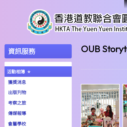
OUB Storyt
資訊服務
活動相簿
獲獎消息
出版刋物
考察之旅
傳媒報導
會屬學校