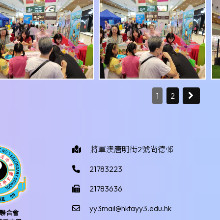
1
2
將軍澳唐明街2號尚德邨
21783223
21783636
yy3mail@hktayy3.edu.hk
聯合會