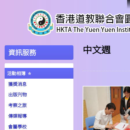
中文週
資訊服務
活動相簿
獲獎消息
出版刋物
考察之旅
傳媒報導
會屬學校