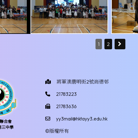
1
2
將軍澳唐明街2號尚德邨
21783223
21783636
yy3mail@hktayy3.edu.hk
聯合會
第三中學
©版權所有