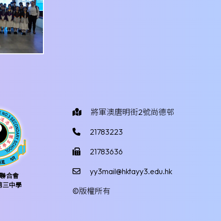
將軍澳唐明街2號尚德邨
21783223
21783636
yy3mail@hktayy3.edu.hk
聯合會
第三中學
©版權所有