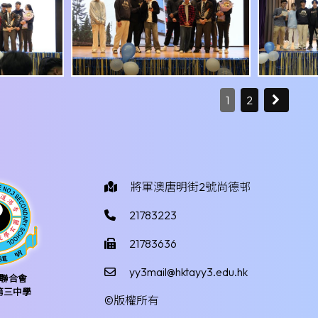
1
2
將軍澳唐明街2號尚德邨
21783223
21783636
yy3mail@hktayy3.edu.hk
聯合會
第三中學
©版權所有