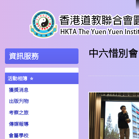
中六惜別會
資訊服務
活動相簿
獲獎消息
出版刋物
考察之旅
傳媒報導
會屬學校