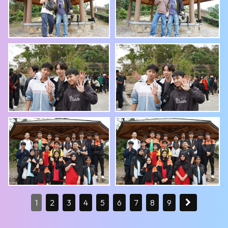
1
2
3
4
5
6
7
8
9