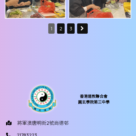
1
2
3
香港道教聯合會
圓玄學院第三中學
將軍澳唐明街2號尚德邨
21783223