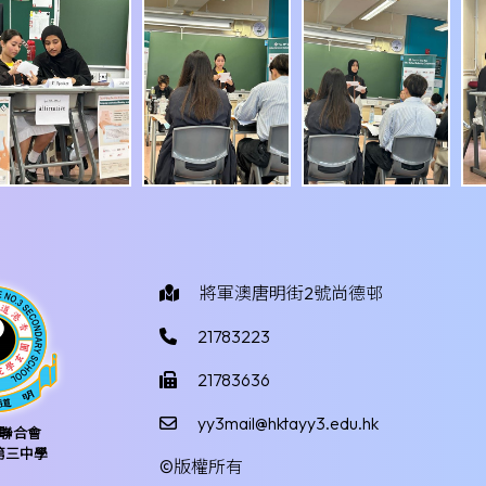
將軍澳唐明街2號尚德邨
21783223
21783636
yy3mail@hktayy3.edu.hk
聯合會
第三中學
©版權所有