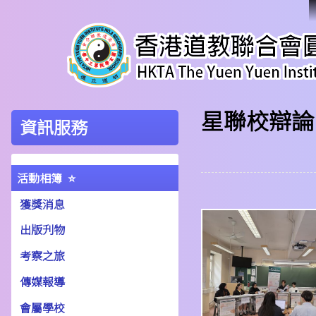
星聯校辯論
資訊服務
活動相簿
獲獎消息
出版刋物
考察之旅
傳媒報導
會屬學校