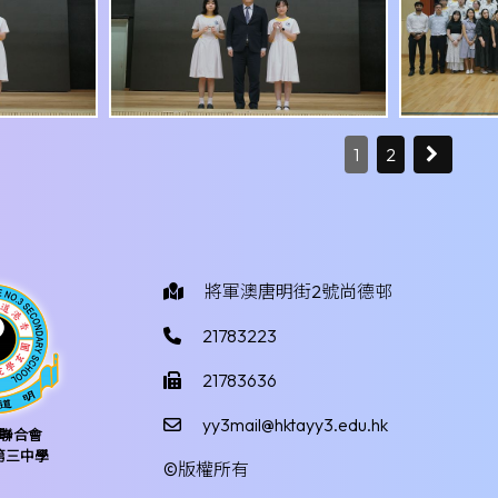
1
2
將軍澳唐明街2號尚德邨
21783223
21783636
yy3mail@hktayy3.edu.hk
聯合會
第三中學
©版權所有