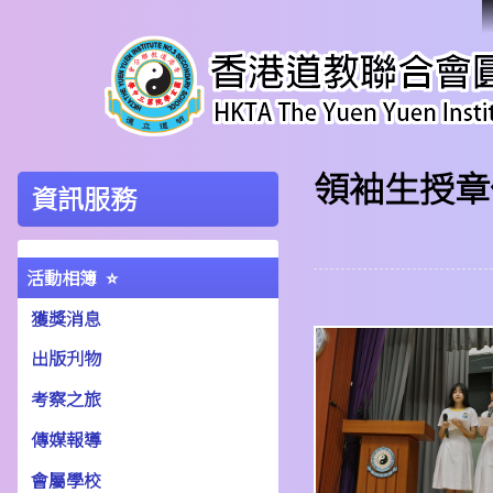
領袖生授章
資訊服務
活動相簿
獲獎消息
出版刋物
考察之旅
傳媒報導
會屬學校