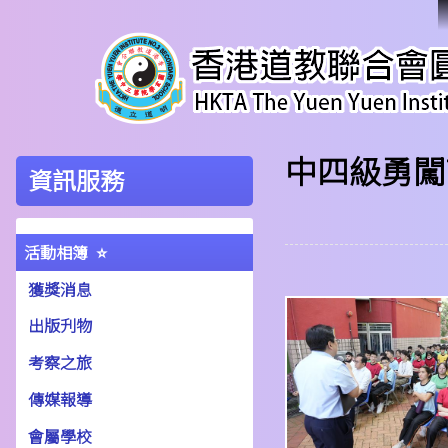
中四級勇闖
資訊服務
活動相簿
獲獎消息
出版刋物
考察之旅
傳媒報導
會屬學校