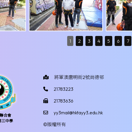
1
2
3
4
5
6
7
將軍澳唐明街2號尚德邨
21783223
21783636
yy3mail@hktayy3.edu.hk
聯合會
第三中學
©版權所有