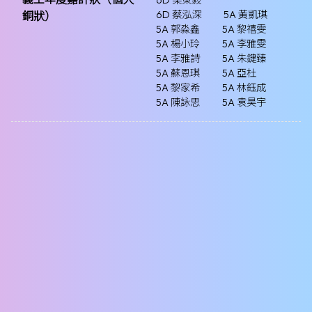
6D 梁東毅
6D 蔡泓深
5A 黃凱琪
銅狀）
5A 郭淼鑫
5A 黎禧雯
5A 楊小玲
5A 李雅雯
5A 李雅詩
5A 朱鍵臻
5A 蘇恩琪
5A 亞杜
5A 黎家希
5A 林鈺成
5A 陳詠思
5A 袁昊宇