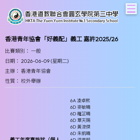
T
香港青年協會「好義配」義工 嘉許2025/26
比賽類別： 一般
日期： 2026-06-09 (星期二)
主辦： 香港青年協會
性質： 校外舉辦
6A 凌卓熙
6D 麥敏晴
6D 羅芷晴
6D 覃天賜
6D 黃浚傑
6D 朱凱晴
義工年度嘉許狀（個人