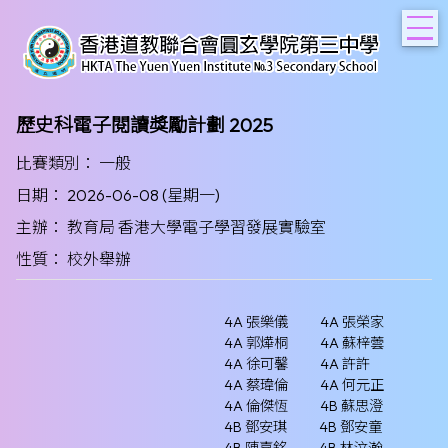
T
歷史科電子閱讀獎勵計劃 2025
比賽類別： 一般
日期： 2026-06-08 (星期一)
主辦： 教育局 香港大學電子學習發展實驗室
性質： 校外舉辦
4A 張樂儀
4A 張榮家
4A 郭燁桐
4A 蘇梓蕓
4A 徐可馨
4A 許許
4A 蔡瑋倫
4A 何元正
4A 倫傑恆
4B 蘇思澄
4B 鄧安琪
4B 鄧安童