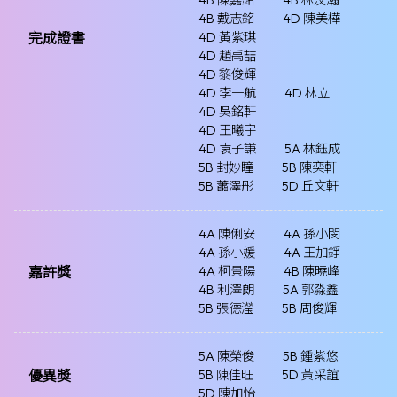
4B 陳嘉銘
4B 林汶瀚
4B 戴志銘
4D 陳美樺
完成證書
4D 黃紫琪
4D 趙禹喆
4D 黎俊輝
4D 李一航
4D 林立
4D 吳銘軒
4D 王曦宇
4D 袁子謙
5A 林鈺成
5B 封妙瞳
5B 陳奕軒
5B 蕭澤彤
5D 丘文軒
4A 陳俐安
4A 孫小閔
4A 孫小媛
4A 王加錚
嘉許獎
4A 柯景陽
4B 陳曉峰
4B 利澤朗
5A 郭淼鑫
5B 張德瀅
5B 周俊輝
5A 陳榮俊
5B 鍾紫悠
優異獎
5B 陳佳旺
5D 黃采誼
5D 陳加怡