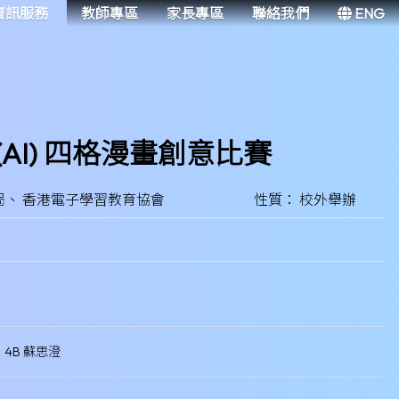
資訊服務
教師專區
家長專區
聯絡我們
ENG
I) 四格漫畫創意比賽
局、 香港電子學習教育協會
性質： 校外舉辦
4B 蘇思澄