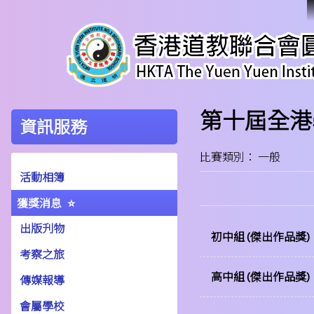
第十屆全港
資訊服務
比賽類別： 一般
活動相簿
獲獎消息
出版刋物
初中組 (傑出作品獎)
考察之旅
高中組 (傑出作品獎)
傳媒報導
會屬學校