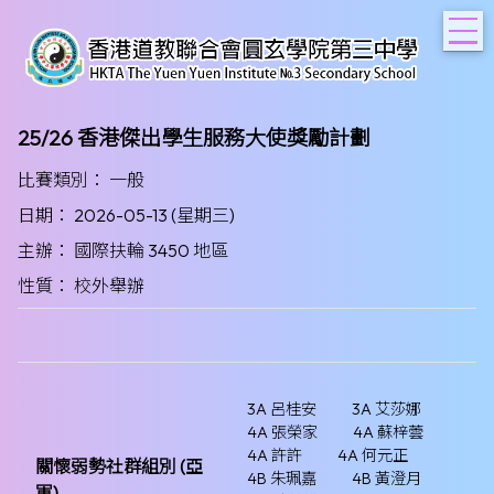
T
25/26 香港傑出學生服務大使獎勵計劃
比賽類別： 一般
日期： 2026-05-13 (星期三)
主辦： 國際扶輪 3450 地區
性質： 校外舉辦
3A 呂桂安
3A 艾莎娜
4A 張榮家
4A 蘇梓蕓
4A 許許
4A 何元正
關懷弱勢社群組別 (亞
4B 朱珮嘉
4B 黃澄月
軍)