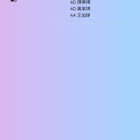
4D 陳美樺
4D 黃紫琪
4A 王加錚