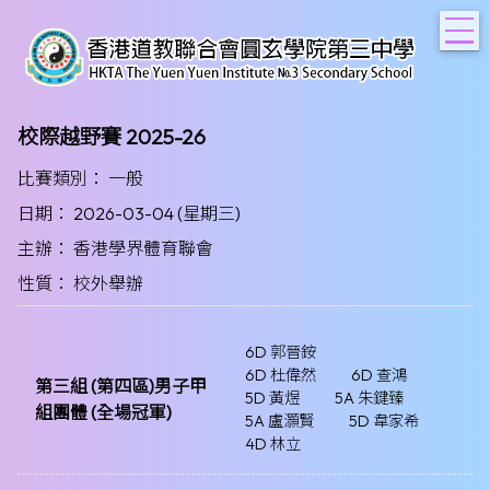
T
校際越野賽 2025-26
比賽類別： 一般
日期： 2026-03-04 (星期三)
主辦： 香港學界體育聯會
性質： 校外舉辦
6D 郭晉銨
6D 杜偉然
6D 查鴻
第三組 (第四區)男子甲
5D 黃煜
5A 朱鍵臻
組團體 (全場冠軍)
5A 盧灝賢
5D 韋家希
4D 林立