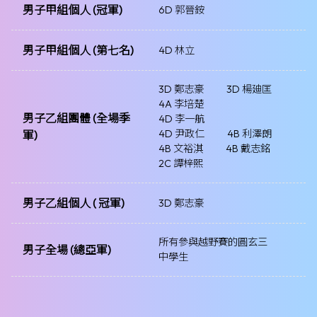
男子甲組個人 (冠軍)
6D 郭晉銨
男子甲組個人 (第七名)
4D 林立
3D 鄭志豪
3D 楊廸匡
4A 李培楚
男子乙組團體 (全場季
4D 李一航
4D 尹政仁
4B 利澤朗
軍)
4B 文裕淇
4B 戴志銘
2C 譚梓熙
男子乙組個人 ( 冠軍)
3D 鄭志豪
所有參與越野賽的圓玄三
男子全場 (總亞軍)
中學生