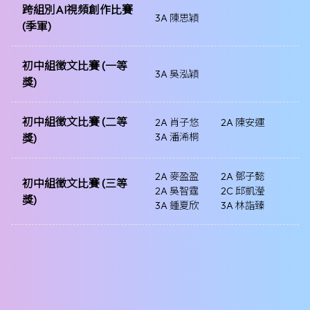
跨組別AI視頻創作比賽
3A 陳思穎
(季軍)
初中組徵文比賽 (一等
3A 吳泓穎
獎)
初中組徵文比賽 (二等
2A 肖子悠
2A 陳安運
3A 潘浠桐
獎)
2A 麥盈盈
2A 鄧子懿
初中組徵文比賽 (三等
2A 吳智霆
2C 邱凱瀅
獎)
3A 鍾夏欣
3A 林詣臻