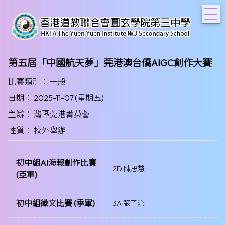
T
第五屆「中國航天夢」莞港澳台僑AIGC創作大賽
比賽類別： 一般
日期： 2025-11-07 (星期五)
主辦： 灣區莞港菁英薈
性質： 校外舉辦
初中組AI海報創作比賽
2D 陳思慧
(亞軍)
初中組徵文比賽 (季軍)
3A 張子沁