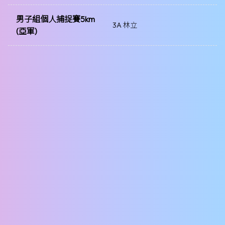
男子組個人捕捉賽5km
3A 林立
(亞軍)