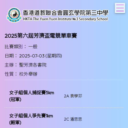
T
2025第六屆芳濟盃電競單車賽
比賽類別： 一般
日期： 2025-07-03 (星期四)
主辦： 聖芳濟各書院
性質： 校外舉辦
女子組個人捕捉賽5km
2A 袁學芬
(冠軍)
女子組個人爭先賽1km
2C 潘思思
(殿軍)