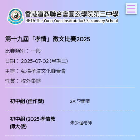
T
第十九屆「孝情」徵文比賽2025
比賽類別： 一般
日期： 2025-07-02 (星期三)
主辦： 弘揚孝道文化聯合會
性質： 校外舉辦
初中組 (佳作獎)
2A 李爾晴
初中組 (2025 孝情教
朱少程老師
師大使)